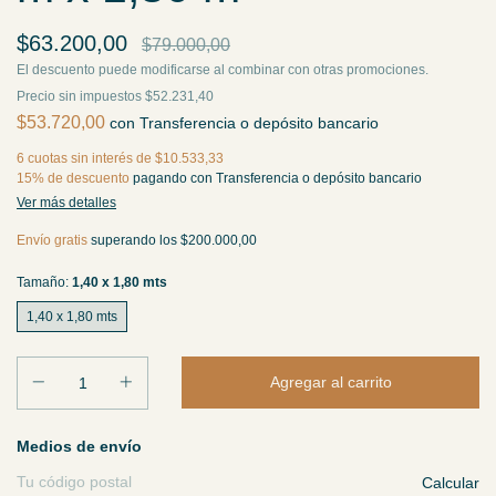
$63.200,00
$79.000,00
El descuento puede modificarse al combinar con otras promociones.
Precio sin impuestos
$52.231,40
$53.720,00
con
Transferencia o depósito bancario
6
cuotas sin interés de
$10.533,33
15% de descuento
pagando con Transferencia o depósito bancario
Ver más detalles
Envío gratis
superando los
$200.000,00
Tamaño:
1,40 x 1,80 mts
1,40 x 1,80 mts
Entregas para el CP:
Medios de envío
Calcular