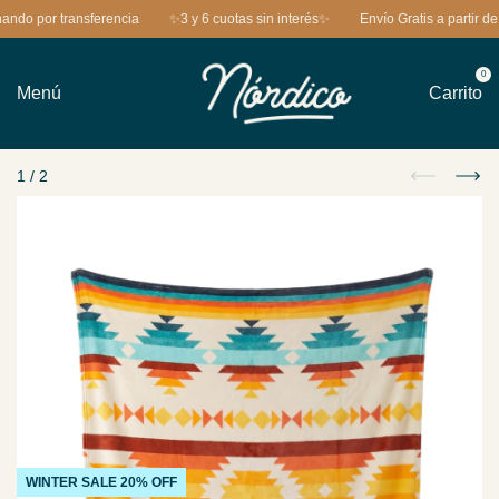
 por transferencia
✨3 y 6 cuotas sin interés✨
Envío Gratis a partir de $
0
Menú
Carrito
1
/
2
WINTER SALE 20% OFF