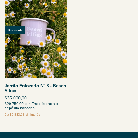
Sin stock
Jarrito Enlozado N° 8 - Beach
Vibes
$35.000,00
$29.750,00
con
Transferencia o
depósito bancario
6
x
$5.833,33
sin interés