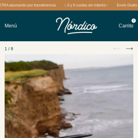
nando por transferencia
✨3 y 6 cuotas sin interés✨
Envío Gratis a parti
0
Menú
Carrito
1
/
8